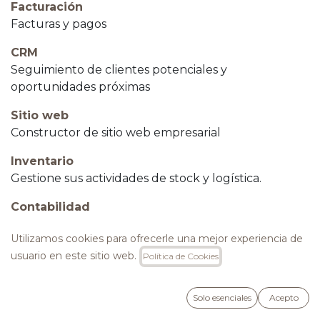
Facturación
Facturas y pagos
CRM
Seguimiento de clientes potenciales y
oportunidades próximas
Sitio web
Constructor de sitio web empresarial
Inventario
Gestione sus actividades de stock y logística.
Contabilidad
Gestionar la contabilidad financiera y analítica.
Utilizamos cookies para ofrecerle una mejor experiencia de
Compra
usuario en este sitio web.
Política de Cookies
Órdenes de compra, licitaciones y acuerdos.
Proyecto
Solo esenciales
Acepto
Organice y programe sus proyectos