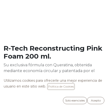
R-Tech Reconstructing Pink
Foam 200 ml.
Su exclusiva fórmula con Queratina, obtenida
mediante economía circular y patentada por el
Consejo Nacional de Investigación de Italia (CNR),
Utilizamos cookies para ofrecerle una mejor experiencia de
repara la cutícula para que el tallo se vuelva
usuario en este sitio web.
Política de Cookies
compacto y brillante, devuelve cuerpo al cabello y
sella las puntas abiertas.
Solo esenciales
Acepto
Formulado con Oxy Keratin, Vitamina PP, Aceite de