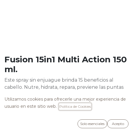
Fusion 15in1 Multi Action 150
ml.
Este spray sin enjuague brinda 15 beneficios al
cabello. Nutre, hidrata, repara, previene las puntas
abiertas, protege del calor y de los rayos UV, elimina
Utilizamos cookies para ofrecerle una mejor experiencia de
el encrespamiento, aporta volumen, suavidad y
usuario en este sitio web.
Política de Cookies
brillo gracias a su formulación a base de Aceite de
Moringa y Proteínas de Seda.
Libre se SLS, SLES, Parabenos, Cocamide DEA,
Solo esenciales
Acepto
Cocamide MEA, MIT y Sulfatos.