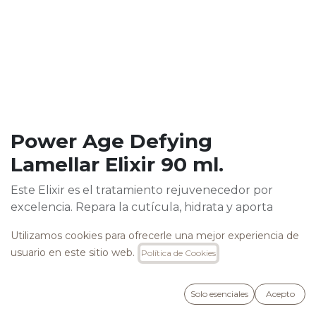
Power Age Defying
Lamellar Elixir 90 ml.
Este Elixir es el tratamiento rejuvenecedor por
excelencia. Repara la cutícula, hidrata y aporta
elasticidad, brillo y suavidad al cabello gracias a la
Utilizamos cookies para ofrecerle una mejor experiencia de
Queratina, la Plukenetia Volubilis, los Probióticos y la
usuario en este sitio web.
Política de Cookies
Proteína de Soja.
Libre de SLS, SLES, Parabenos, Cocamide DEA,
Cocamide MEA y Parafina.
Solo esenciales
Acepto