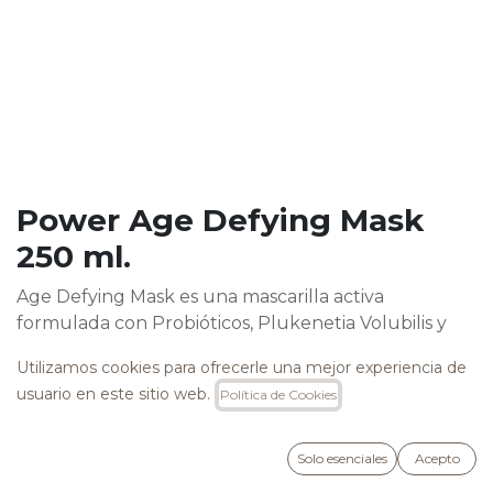
Power Age Defying Mask
250 ml.
Age Defying Mask es una mascarilla activa
formulada con Probióticos, Plukenetia Volubilis y
Proteínas de Seda que repara la cutícula, hidrata y
Utilizamos cookies para ofrecerle una mejor experiencia de
nutre para aportar volumen y rejuvenecer el
usuario en este sitio web.
Política de Cookies
cabello, sin apelmazar.
Libre de SLS, SLES, Parabenos, Cocamide DEA,
Cocamide MEA y Parafina.
Solo esenciales
Acepto