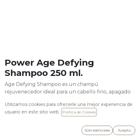
Power Age Defying
Shampoo 250 ml.
Age Defying Shampoo es un champú
rejuvenecedor ideal para un cabello fino, apagado
y/o dañado que contiene Plukenetia Volubilis,
Utilizamos cookies para ofrecerle una mejor experiencia de
Probióticos y Proteínas de Soja para restructurar la
usuario en este sitio web.
Política de Cookies
fibra capilar y aportar volumen de manera
inmediata.
Libre de SLS, SLES, Parabenos, Cocamide DEA,
Solo esenciales
Acepto
Cocamide MEA y Parafina.