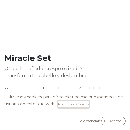
Miracle Set
¿Cabello dañado, crespo o rizado?
Transforma tu cabello y deslumbra
Nutre y repara el cabello en profundidad
proporcionando un cuidado integral, además de
Utilizamos cookies para ofrecerle una mejor experiencia de
aportar brillo, fácil peinabilidad y suavidad a los
usuario en este sitio web.
Política de Cookies
cabellos más encrespados.
Solo esenciales
Acepto
Libre de SLS, Parabenos, Mit, Cocamide MEA y DEA