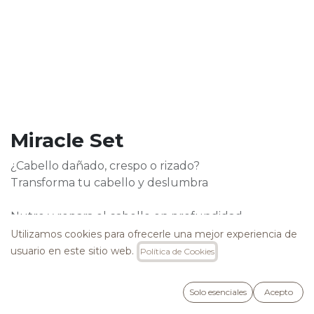
Miracle Set
¿Cabello dañado, crespo o rizado?
Transforma tu cabello y deslumbra
Nutre y repara el cabello en profundidad
proporcionando un cuidado integral, además de
Utilizamos cookies para ofrecerle una mejor experiencia de
aportar brillo, fácil peinabilidad y suavidad a los
usuario en este sitio web.
Política de Cookies
cabellos más encrespados.
Solo esenciales
Acepto
Libre de SLS, Parabenos, Mit, Cocamide MEA y DEA