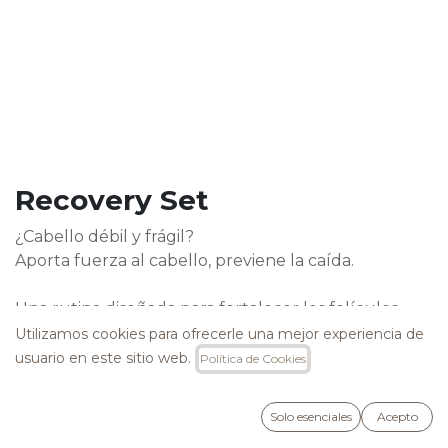
Recovery Set
¿Cabello débil y frágil?
Aporta fuerza al cabello, previene la caída.
Una rutina diseñada para fortalecer los folículos
capilares, estimular el crecimiento y frenar la
Utilizamos cookies para ofrecerle una mejor experiencia de
pérdida capilar, consiguiendo una melena más
usuario en este sitio web.
Política de Cookies
resistente y saludable.
Solo esenciales
Acepto
Libre de SLS, SLES, Cocamide MEA y DEA