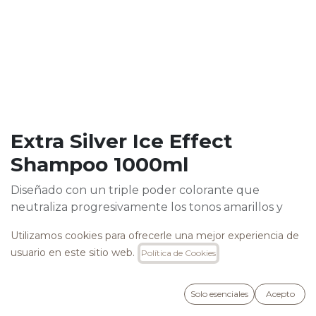
Extra Silver Ice Effect
Shampoo 1000ml
Diseñado con un triple poder colorante que
neutraliza progresivamente los tonos amarillos y
cobrizos, realzando los reflejos fríos con cada lavado.
Utilizamos cookies para ofrecerle una mejor experiencia de
Su fórmula con pigmentos activos ofrece una
usuario en este sitio web.
Política de Cookies
acción colorante progresiva, mientras hidrata
profundamente el cabello seco y proporciona un
efecto calmante en el cuero cabelludo, ideal
Solo esenciales
Acepto
incluso para pieles sensibles.