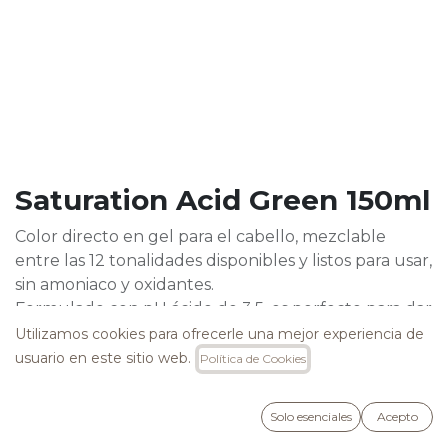
Saturation Acid Green 150ml
Color directo en gel para el cabello, mezclable
entre las 12 tonalidades disponibles y listos para usar,
sin amoniaco y oxidantes.
Formulado con pH ácido de 3,5, es perfecto para dar
nuevos reflejos al cabello natural, colorado o
Utilizamos cookies para ofrecerle una mejor experiencia de
decolorado.
usuario en este sitio web.
Política de Cookies
Tono Verde Ácido
Solo esenciales
Acepto
23,50
€