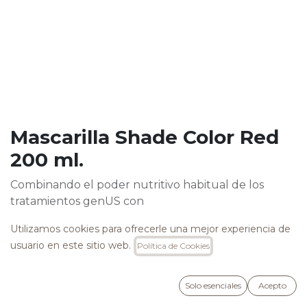
Mascarilla Shade Color Red
200 ml.
Combinando el poder nutritivo habitual de los
tratamientos genUS con
la explosividad y vivacidad de los pigmentos directos,
Utilizamos cookies para ofrecerle una mejor experiencia de
nuestros laboratorios han creado Seven Shades,
usuario en este sitio web.
Política de Cookies
mascarillas colorantes ideales tanto para mantener
el reflejo cosmético en el tiempo como para dar
tonos nuevos y vibrantes al cabello con cada lavado.
Solo esenciales
Acepto