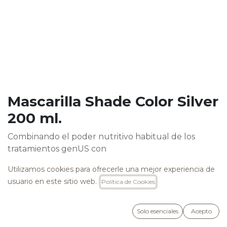
Mascarilla Shade Color Silver
200 ml.
Combinando el poder nutritivo habitual de los
tratamientos genUS con
la explosividad y vivacidad de los pigmentos directos,
Utilizamos cookies para ofrecerle una mejor experiencia de
nuestros laboratorios han creado Seven Shades,
usuario en este sitio web.
Política de Cookies
mascarillas colorantes ideales tanto para mantener
el reflejo cosmético en el tiempo como para dar
tonos nuevos y vibrantes al cabello con cada lavado.
Solo esenciales
Acepto