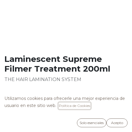
Laminescent Supreme
Filmer Treatment 200ml
THE HAIR LAMINATION SYSTEM
EFECTO ESPEJO EXTRAORDINARIO.
Utilizamos cookies para ofrecerle una mejor experiencia de
usuario en este sitio web.
Política de Cookies
El tratamiento envuelve el cabello con una película
hidrófoba muy resistente que repele el agua. La
película sella las cutículas y elimina el
Solo esenciales
Acepto
encrespamiento, dejando el cabello muy luminoso,