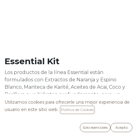
Essential Kit
Los productos de la línea Essential están
formulados con Extractos de Naranja y Espino
Blanco, Manteca de Karité, Aceites de Acai, Coco y
Pasiflora que hidratan profundamente, para un
cabello joven, sano, brillante y sedoso.
Utilizamos cookies para ofrecerle una mejor experiencia de
usuario en este sitio web.
Política de Cookies
Este kit incluye:
- Champú Essential 250ml.
Solo esenciales
Acepto
- Acondicionador sin Enjuague Essential 150ml.