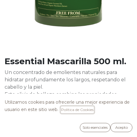
Essential Mascarilla 500 ml.
Un concentrado de emolientes naturales para
hidratar profundamente los largos, respetando el
cabello y la piel.
Este elixir de belleza combina las propiedades
naturales de la Manteca de Karité, fuente de
Utilizamos cookies para ofrecerle una mejor experiencia de
hidratación de la mujer africana, y el Aceite de Coco,
usuario en este sitio web.
Política de Cookies
protagonista del cuidado del cabello de la mujer
asiática.
Solo esenciales
Acepto
Perfecto para dar suavidad inmediata incluso en