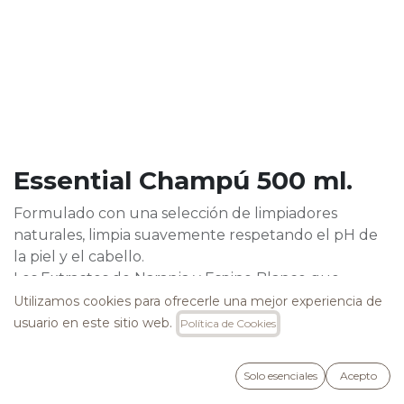
Essential Champú 500 ml.
Formulado con una selección de limpiadores
naturales, limpia suavemente respetando el pH de
la piel y el cabello.
Los Extractos de Naranja y Espino Blanco que
enriquecen su fórmula, hidratan profundamente,
Utilizamos cookies para ofrecerle una mejor experiencia de
dejando el cabello brillante y suave.
usuario en este sitio web.
Política de Cookies
Indicado para uso frecuente y en caso de cuero
cabelludo sensible o cabello fino.
Solo esenciales
Acepto
16,90
€