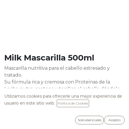
Milk Mascarilla 500ml
Mascarilla nutritiva para el cabello estresado y
tratado.
Su fórmula rica y cremosa con Proteínas de la
Leche nutre, protege y tonifica el cabello dándole
suavidad y facilidad de peinado.
Utilizamos cookies para ofrecerle una mejor experiencia de
Desenreda efectivamente dejando el cabello suave
usuario en este sitio web.
Política de Cookies
y vital.
15,50
€
Solo esenciales
Acepto