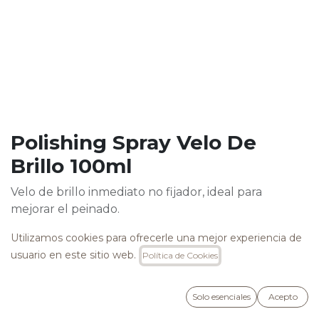
Polishing Spray Velo De
Brillo 100ml
Velo de brillo inmediato no fijador, ideal para
mejorar el peinado.
Brinda vitalidad, brillo y fuerza al cabello sin
Utilizamos cookies para ofrecerle una mejor experiencia de
apelmazar. Se seca rápidamente.
usuario en este sitio web.
Política de Cookies
16,90
€
Solo esenciales
Acepto