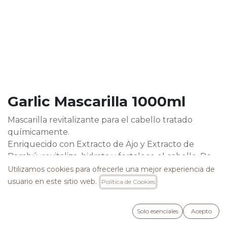
Garlic Mascarilla 1000ml
Mascarilla revitalizante para el cabello tratado
químicamente.
Enriquecido con Extracto de Ajo y Extracto de
Bambú, revitaliza, hidrata y fortalece el cabello. Da
volumen y vuelve el cabello sedoso y fácil de peinar.
Utilizamos cookies para ofrecerle una mejor experiencia de
usuario en este sitio web.
Política de Cookies
26,40
€
Solo esenciales
Acepto