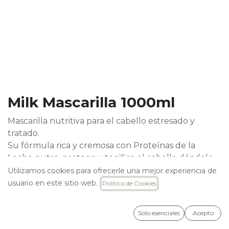
Milk Mascarilla 1000ml
Mascarilla nutritiva para el cabello estresado y
tratado.
Su fórmula rica y cremosa con Proteínas de la
Leche nutre, protege y tonifica el cabello dándole
suavidad y facilidad de peinado.
Utilizamos cookies para ofrecerle una mejor experiencia de
Desenreda efectivamente dejando el cabello suave
usuario en este sitio web.
Política de Cookies
y vital.
26,40
€
Solo esenciales
Acepto