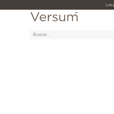
Los 
P