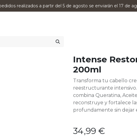
pedidos realizados a partir del 5 de agosto se enviarán el 17 de ag
0
RODUCTOS
VERSUMPRO
ASESORAMIENTO
Intense Resto
200ml
Transforma tu cabello cre
reestructurante intensivo
combina Queratina, Aceit
reconstruye y fortalece la
profundamente sin dejar e
34,99
€