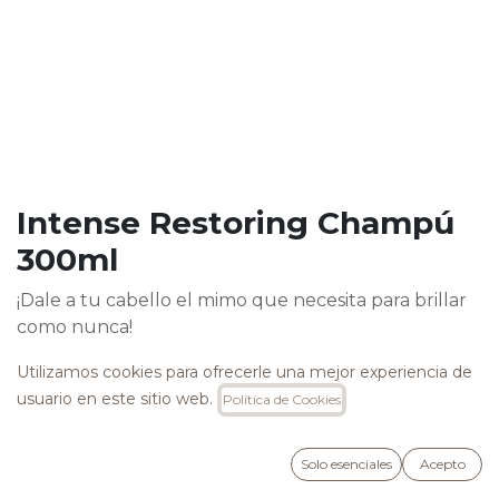
Intense Restoring Champú
300ml
¡Dale a tu cabello el mimo que necesita para brillar
como nunca!
Nuestro champú reestructurante intensivo es el
Utilizamos cookies para ofrecerle una mejor experiencia de
aliado perfecto para el cabello crespo y dañado que
usuario en este sitio web.
Política de Cookies
necesita un glow up.
Con una fórmula súper nutritiva cargada de
Solo esenciales
Acepto
Proteínas de Seda, Extractos de Frutas y un toque