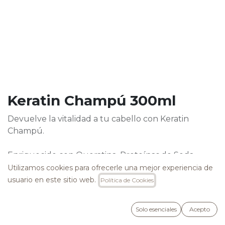
Keratin Champú 300ml
Devuelve la vitalidad a tu cabello con Keratin
Champú.
Enriquecido con Queratina, Proteínas de Seda,
Caviar y Colágeno, este champú limpia suavemente
Utilizamos cookies para ofrecerle una mejor experiencia de
mientras cuida y repara las estructuras más dañadas.
usuario en este sitio web.
Política de Cookies
Su fórmula avanzada combate el efecto crespo,
ofreciendo una acción antienvejecimiento que
Solo esenciales
Acepto
revitaliza tu melena desde la raíz hasta las puntas.