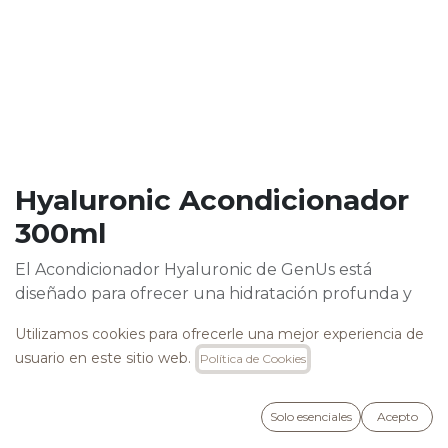
Hyaluronic Acondicionador
300ml
El Acondicionador Hyaluronic de GenUs está
diseñado para ofrecer una hidratación profunda y
protección del color, ideal para cabellos teñidos.
Utilizamos cookies para ofrecerle una mejor experiencia de
Enriquecido con ácido hialurónico, su fórmula
usuario en este sitio web.
Política de Cookies
profesional nutre y repara el cabello, ayudando a
mantener un color vibrante y duradero.
Solo esenciales
Acepto