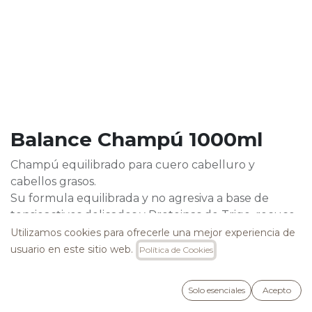
Balance Champú 1000ml
Champú equilibrado para cuero cabelluro y
cabellos grasos.
Su formula equilibrada y no agresiva a base de
tensioactivos delicados y Proteinas de Trigo, recuce
eficazmente los excesos de sebo de los cabellos,
Utilizamos cookies para ofrecerle una mejor experiencia de
volviéndolos brillantes y vitales. Purifica el cuero
usuario en este sitio web.
Política de Cookies
cabelludo, cumpliendo una acción equilibrante.
29,90
€
Solo esenciales
Acepto