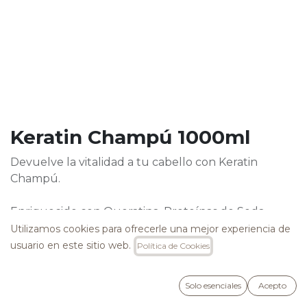
​Keratin Champú 1000ml
Devuelve la vitalidad a tu cabello con Keratin
Champú.
Enriquecido con Queratina, Proteínas de Seda,
Caviar y Colágeno, este champú limpia suavemente
Utilizamos cookies para ofrecerle una mejor experiencia de
mientras cuida y repara las estructuras más dañadas.
usuario en este sitio web.
Política de Cookies
Su fórmula avanzada combate el efecto crespo,
ofreciendo una acción antienvejecimiento que
Solo esenciales
Acepto
revitaliza tu melena desde la raíz hasta las puntas.