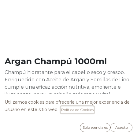
Argan Champú 1000ml
Champú hidratante para el cabello seco y crespo.
Enriquecido con Aceite de Argán y Semillas de Lino,
cumple una eficaz acción nutritiva, emoliente e
iluminante, para un cabello más sano y vital.
Deterge eficazmente aportando tono, suavidad y
Utilizamos cookies para ofrecerle una mejor experiencia de
brillo extraordinarios.
usuario en este sitio web.
Política de Cookies
22,95
€
Solo esenciales
Acepto