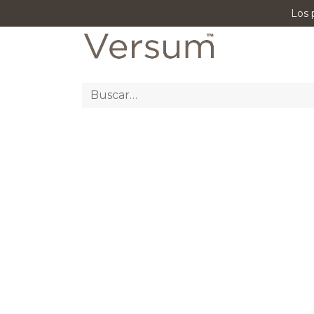
Los 
P