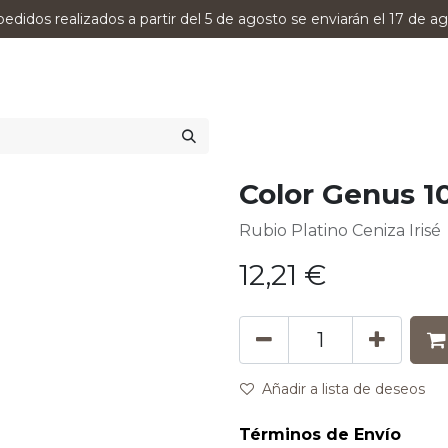
pedidos realizados a partir del 5 de agosto se enviarán el 17 de ag
0
RODUCTOS
VERSUMPRO
ASESORAMIENTO
Color Genus 1
Rubio Platino Ceniza Irisé
12,21
€
Añadir a lista de deseos
Términos de Envío