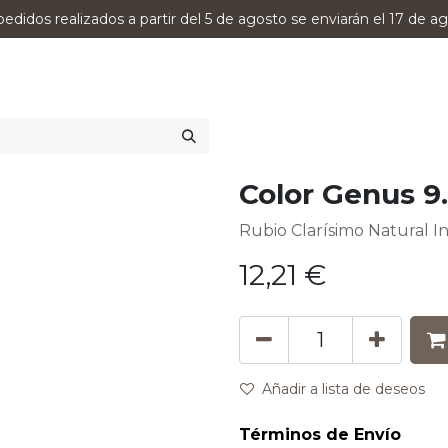
pedidos realizados a partir del 5 de agosto se enviarán el 17 de ag
0
RODUCTOS
VERSUMPRO
ASESORAMIENTO
Color Genus 9
Rubio Clarísimo Natural I
12,21
€
Añadir a lista de deseos
Términos de Envío