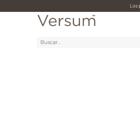
Los 
P