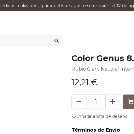
pedidos realizados a partir del 5 de agosto se enviarán el 17 de ag
0
RODUCTOS
VERSUMPRO
ASESORAMIENTO
Color Genus 8
Rubio Claro Natural Inten
12,21
€
Añadir a lista de deseos
Términos de Envío