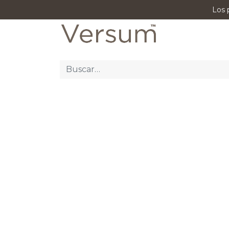
Los 
P