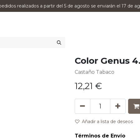
pedidos realizados a partir del 5 de agosto se enviarán el 17 de ag
0
RODUCTOS
VERSUMPRO
ASESORAMIENTO
Color Genus 4
Castaño Tabaco
12,21
€
Añadir a lista de deseos
Términos de Envío