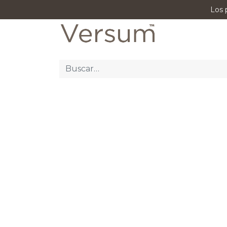
Los 
P