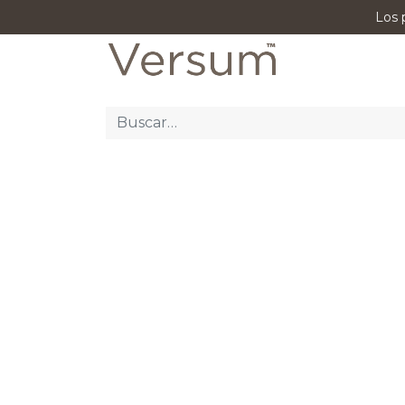
Los 
P