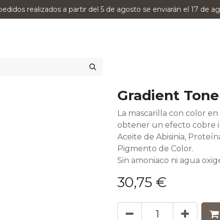
pedidos realizados a partir del 5 de agosto se enviarán el 17 de ag
0
RODUCTOS
VERSUMPRO
ASESORAMIENTO
Gradient Ton
La mascarilla con color e
obtener un efecto cobre i
Aceite de Abisinia, Proteí
Pigmento de Color.
Sin amoniaco ni agua oxig
30,75
€