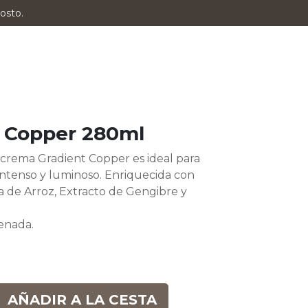
osto.
e Copper 280ml
n crema Gradient Copper es ideal para
ntenso y luminoso. Enriquecida con
na de Arroz, Extracto de Gengibre y
enada.
AÑADIR A LA CESTA