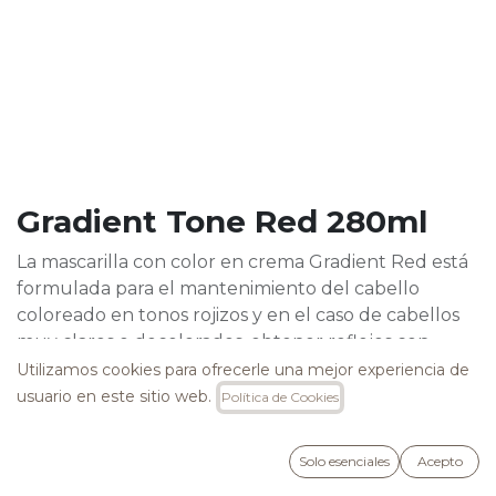
Gradient Tone Red 280ml
La mascarilla con color en crema Gradient Red está
formulada para el mantenimiento del cabello
coloreado en tonos rojizos y en el caso de cabellos
muy claros o decolorados, obtener reflejos con
tendencia al fucsia. Enriquecida con Aceite de
Utilizamos cookies para ofrecerle una mejor experiencia de
Abisinia, Proteína de Arroz, Extracto de Capsicum y
usuario en este sitio web.
Política de Cookies
Pigmento de Color.
Sin amoniaco ni agua oxigenada.
Solo esenciales
Acepto
30,75
€