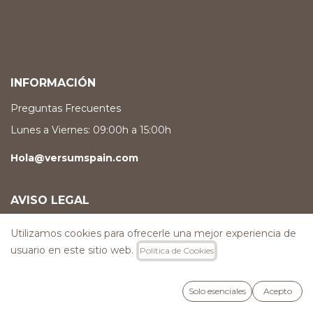
INFORMACIÓN
Preguntas Frecuentes
Lunes a Viernes: 09:00h a 15:00h
Hola@versumspain.com
AVISO LEGAL
Política de Privacidad
Utilizamos cookies para ofrecerle una mejor experiencia de
Política de Cookies
usuario en este sitio web.
Política de Cookies
ACCESO
Solo esenciales
Acepto