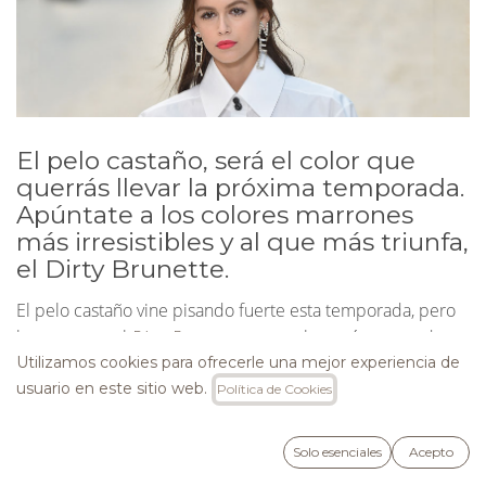
El pelo castaño, será el color que
querrás llevar la próxima temporada.
Apúntate a los colores marrones
más irresistibles y al que más triunfa,
el Dirty Brunette.
El pelo castaño vine pisando fuerte esta temporada, pero
hay un tono, el
Dirty Brunette
que es el marrón que todas
quieren. Se trata de una base marrón matizada con
Utilizamos cookies para ofrecerle una mejor experiencia de
usuario en este sitio web.
reflejos dorados cálidos. Este tono le permite tener toda la
Política de Cookies
gama de marrones profundos combinados con la calidez
de los tonos rubios, sin un gran mantenimiento.
Solo esenciales
Acepto