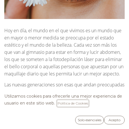
Hoy en día, el mundo en el que vivimos es un mundo que
en mayor o menor medida se preocupa por el estado
estético y el mundo de la belleza. Cada vez son más los
que van al gimnasio para estar en forma y lucir abdomen,
los que se someten a la fotodepilación láser para eliminar
el bello corporal o aquellas personas que apuestan por un
maquillaje diario que les permita lucir un mejor aspecto.
Las nuevas generaciones son esas que andan preocupadas
por este tema en concreto, son las que marcan tendencias
Utilizamos cookies para ofrecerle una mejor experiencia de
y ponen a la moda hábitos que, probablemente, hace años
usuario en este sitio web.
Política de Cookies
eran impensables. Al final se trata de tendencias que
marca la propia generación joven y que de alguna manera,
influyen en este mundo que presta especial atención a la
Solo esenciales
Acepto
buena imagen y al buen ver de los posts de sus redes